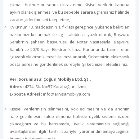
çıkması halinde bu sonuca itiraz etme, Kişisel verilerin kanuna
aykırı olarak işlenmesi ve bu sebeple zarara uğramanız hâlinde
zararın giderilmesini talep etme,
KVKK’nun 13. maddesinin 1. fıkrası gereğince, yukarıda belirtilen
haklarınızı kullanmak ile ilgili talebinizi, yazılı olarak, Başvuru
Sahibi’nin şahsen başvurusu ile Noter vasıtasıyla, Başvuru
Sahibi’nce 5070 Sayılı Elektronik İmza Kanununda tanımlı olan
“güvenli elektronik imza” ile imzalanarak, Şirketimizin elektronik
posta adresine gönderilmek suretiyle, Şirketimize iletebilirsiniz.
Veri Sorumlusu:
Çoğun Mobilya Ltd. Şti.
Adres :
4274. Sk. No:57 Karabağlar - İzmir
E-posta Adresi :
info@arnisamobilya.com
Kişisel Verilerinizin silinmesini, yok edilmesini ya da anonim
hale getirilmesini talep etmeniz halinde üyelik sistemimizden
çıkacağınızı ve bu kapsamda, üyelik sistemimizin sağladığı
avantajlardan ilgili tarih itibariyle yararlandırılamayacağınızı
önemle belirtmek isteriz.