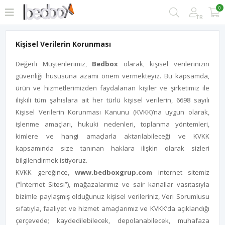
0
TR
Kişisel Verilerin Korunması
Değerli Müşterilerimiz,
Bedbox
olarak, kişisel verilerinizin
güvenliği hususuna azami önem vermekteyiz. Bu kapsamda,
ürün ve hizmetlerimizden faydalanan kişiler ve şirketimiz ile
ilişkili tüm şahıslara ait her türlü kişisel verilerin, 6698 sayılı
Kişisel Verilerin Korunması Kanunu (KVKK)’na uygun olarak,
işlenme amaçları, hukuki nedenleri, toplanma yöntemleri,
kimlere ve hangi amaçlarla aktarılabileceği ve KVKK
kapsamında size tanınan haklara ilişkin olarak sizleri
bilgilendirmek istiyoruz.
KVKK gereğince,
www.bedboxgrup.com
internet sitemiz
(“İnternet Sitesi”), mağazalarımız ve sair kanallar vasıtasıyla
bizimle paylaşmış olduğunuz kişisel verileriniz, Veri Sorumlusu
sıfatıyla, faaliyet ve hizmet amaçlarımız ve KVKK’da açıklandığı
çerçevede; kaydedilebilecek, depolanabilecek, muhafaza