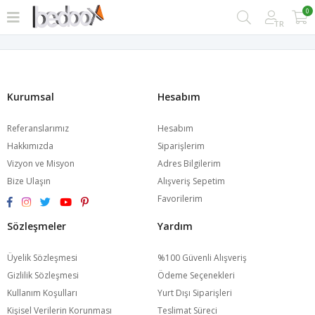
0
TR
Kurumsal
Hesabım
Referanslarımız
Hesabım
Hakkımızda
Siparişlerim
Vizyon ve Misyon
Adres Bilgilerim
Bize Ulaşın
Alışveriş Sepetim
Favorilerim
Sözleşmeler
Yardım
Üyelik Sözleşmesi
%100 Güvenli Alışveriş
Gizlilik Sözleşmesi
Ödeme Seçenekleri
Kullanım Koşulları
Yurt Dışı Siparişleri
Kişisel Verilerin Korunması
Teslimat Süreci